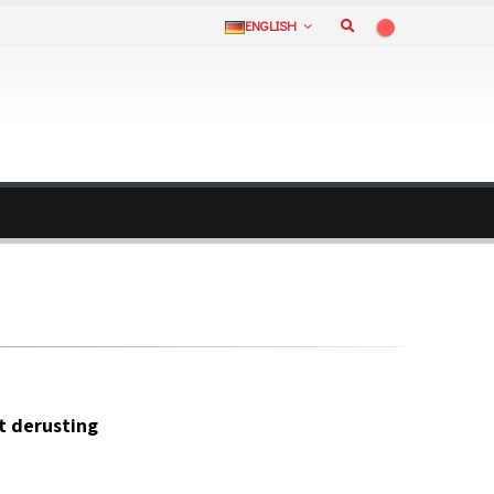
ENGLISH
0
t derusting